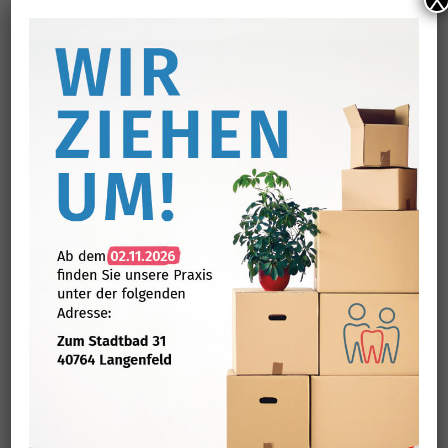
X
Ganzen Beitrag lesen
' . $TITLE . '
Zusammenhang von Parodontitis
und Diabetes
Als lebensstilbedingte Erkrankungen werden Parodontitis und
Diabetes oft als getrennte Gesundheitsprobleme betrachtet.
Doch zeigt die heutige Forschung immer mehr, dass diese
beiden Erkrankungen in einer komplexen Wechselwirkung