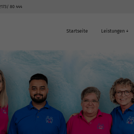
2173/ 80 444
Startseite
Leistungen
Digitaler Abdruck
Implantologie
K
ie
Moderner Zahnersatz
Parodontitis