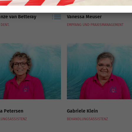
nze van Betteray
Vanessa Meuser
 DENT.
EMPFANG UND PRAXISMANAGEMENT
a Petersen
Gabriele Klein
LUNGSASSISTENZ
BEHANDLUNGSASSISTENZ