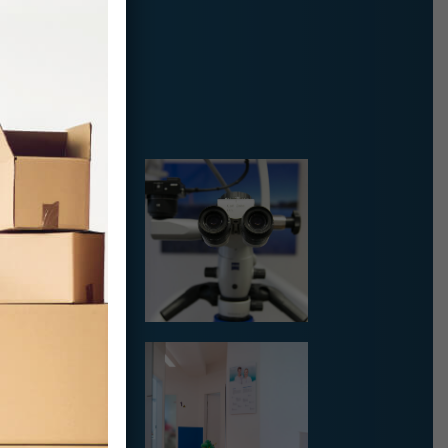
nfeld.
' . $TITLE . '