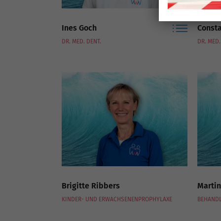
Ines Goch
Consta
DR. MED. DENT.
DR. MED.
Brigitte Ribbers
Martin
KINDER- UND ERWACHSENENPROPHYLAXE
BEHAND