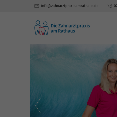
info@zahnarztpraxisamrathaus.de
0
Bleaching
Digitale
Volumentomograph
Laserbehandlung
Mikroskopische
Endodontie