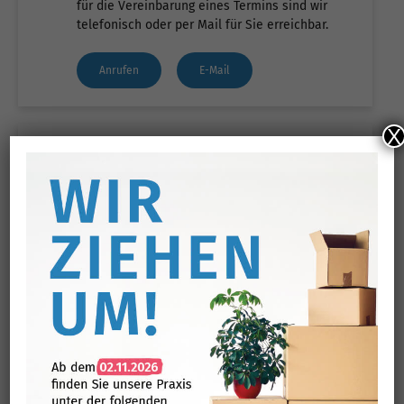
für die Vereinbarung eines Termins sind wir
telefonisch oder per Mail für Sie erreichbar.
Anrufen
E-Mail
X
TERMINVERGABE
Wunschtermin mitteilen.
Teilen Sie uns Ihren Wunschtermin mit. Wir
prüfen die Verfügbarkeit und melden uns bei
Ihnen.
zur Terminvergabe
' . $TITLE . '