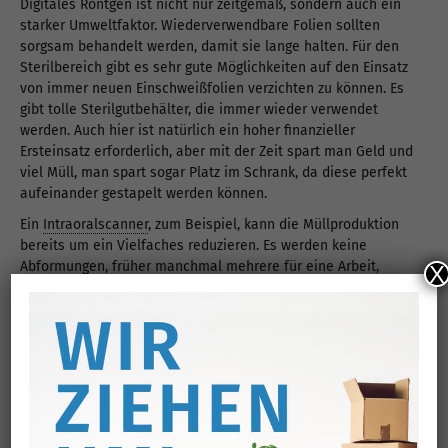
Digitales Röntgen ist nicht nur zeitgemäß, sondern auch ein
starker Umweltfaktor. Wiederverwendbare Folien sollten
sorgsam behandelt werden, damit sie lange halten. Für den
Sterilbereich gibt es sehr gute Möglichkeiten auf den Einsatz
von immer neuen Einschweißfolien verzichten zu können. Es
gibt tolle Sterilgutbehälter, die immer wieder verwendet
werden. Auch hier ist natürlich ein hoher finanzieller
Ersteinsatz erforderlich, aber mit der Zeit spart man Geld und
viel Müll, man spart sogar Platz im Schrank, da diese perfekt
aufeinander gestapelt werden können.
Ein
Intraoralscanner
, zum Beispiel, kann die Müllproduktion
bereits um ein Vielfaches reduzieren. Es werden keine
Abformungen, früher manchmal mehrere für eine Arbeit,
X
mehr hergestellt. Bei einer Zusammenarbeit mit einem
Fremdlabor müssen keine Boten die Abformungen abholen
und mit dem PKW hin und herfahren. Man hat eine direkte
Rückmeldung, ob der optische Abdruck in seiner Qualität
ausreichend ist, sodass ein eventueller weiterer Termin für
einen Korrekturabdruck mit dem Patienten vermieden wird.
Biokompatible Materialien