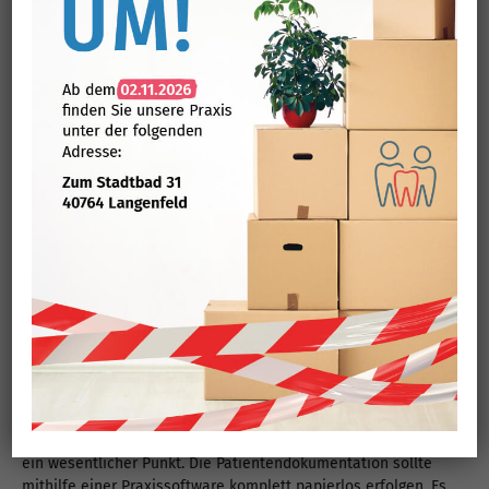
Ein Gesamtkonzept für die angewendeten Materialien ist
empfehlenswert: so sollte konsequent auf
Amalgam
verzichtet werden. Es gibt in vielen Bereichen bi
ok
ompatible
Materialien, sogar für die Wurzelfüllung. Zirkonoxyd oder
' . $TITLE . '
Gold sollten Mittel der Wahl sein beim Zahnersatz. Es werden
mittlerweile auch wiederverwendbare Abformpfosten für
Implantat
e angeboten. Auch das ist eine Überlegung wert!
Wasseraufbereitung
Wir haben eine eigene Wasseraufbereitungsanlage, mit der
wir unsere Behandlungsstühle speisen. Hier wird viel
chemisches Reinigungsmittel gespart und unsere Entkeimung
ist biologisch abbaubar und noch dazu sehr effektiv. Das
wiederum spart Reparatur- und Erneuerungskosten.
Verwaltung und Digitalisierung
Die Verwaltung einer Praxis kann auch viel zur Nachhaltigkeit
beitragen: Die Digitalisierung und Papiervermeidung ist hier
ein wesentlicher Punkt. Die Patientendokumentation sollte
mithilfe einer Praxissoftware komplett papierlos erfolgen. Es