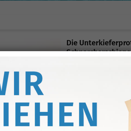
Die Unterkieferpro
Schnarcherschiene
Die Unterkieferprotrusionsschiene 
Schlafmedizin. Sie wurde erstmals
europäischen Schlafmedizinkongre
Prinzip des Esmarchschen Handgriff
Ganzen Beitrag lesen