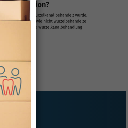
lkanalrevision?
ion? Zähne, deren Wurzelkanal behandelt wurde,
e erhalten bleiben wie nicht wurzelbehandelte
en lang. Da jedoch die Wurzelkanalbehandlung
izinischen [...]
' . $TITLE . '