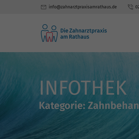
info@zahnarztpraxisamrathaus.de
0
INFOTHEK
Bleaching
Digitale
Volumentomograph
Kategorie:
Zahnbehan
Laserbehandlung
Mikroskopische
Endodontie