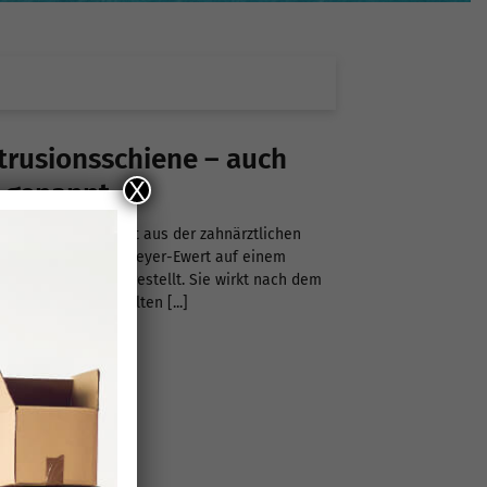
trusionsschiene – auch
X
 genannt
ist ein Therpiegerät aus der zahnärztlichen
 1984 von Prof. Dr. Meyer-Ewert auf einem
ss in München vorgestellt. Sie wirkt nach dem
s, der durch Vorhalten [...]