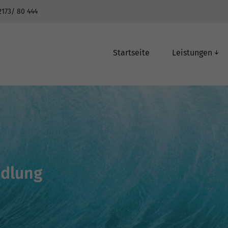
2173/ 80 444
Startseite
Leistungen
Digitaler Abdruck
Implantologie
K
ie
dlung
Moderner Zahnersatz
Parodontitis