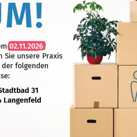
Was ist eine Wurze
Was ist eine endodontische Revis
können grundsätzlich genauso lang
Zähne – im Idealfall also ein Leb
einen der kompliziertesten zahnmed
Ganzen Beitrag lesen
 Zahnarzttermin