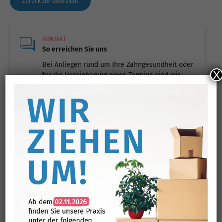
Zurück zur Übersicht
KONTAKT
So erreichen Sie uns
Bei Anliegen rund um Ihre Zahngesundheit oder
X
für die Vereinbarung eines Termins sind wir
telefonisch oder per Mail für Sie erreichbar.
Anrufen
E-Mail
TERMINVERGABE
Wunschtermin mitteilen.
Teilen Sie uns Ihren Wunschtermin mit. Wir
prüfen die Verfügbarkeit und melden uns bei
Ihnen.
' . $TITLE . '