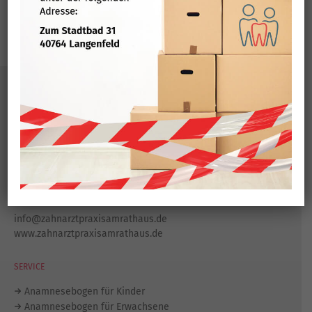
zur Terminvergabe
KONTAKT
Zahnarztpraxis am Rathaus
Konrad-Adenauer-Platz 8
40764 Langenfeld
Tel.:
021 73 / 80 444
Fax: 021 73 / 77 204
info@zahnarztpraxisamrathaus.de
www.zahnarztpraxisamrathaus.de
SERVICE
Anamnesebogen für Kinder
Anamnesebogen für Erwachsene