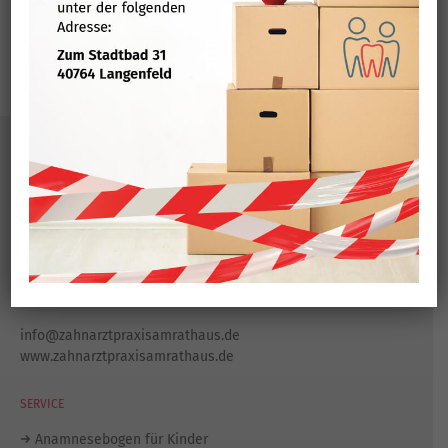
zur Terminvergabe
KONTAKT
Zahnarztpraxis am Rathaus
Konrad-Adenauer-Platz 8
40764 Langenfeld
Tel.:
021 73 / 80 444
Fax: 021 73 / 77 204
info@zahnarztpraxisamrathaus.de
www.zahnarztpraxisamrathaus.de
SERVICE
Anamnesebogen für Kinder