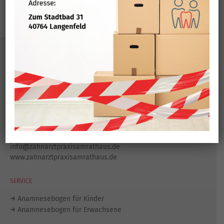
KONTAKT
Zahnarztpraxis am Rathaus
Konrad-Adenauer-Platz 8
40764 Langenfeld
Tel.:
021 73 / 80 444
Fax: 021 73 / 77 204
info@zahnarztpraxisamrathaus.de
www.zahnarztpraxisamrathaus.de
SERVICE
Anamnesebogen für Kinder
Anamnesebogen für Erwachsene