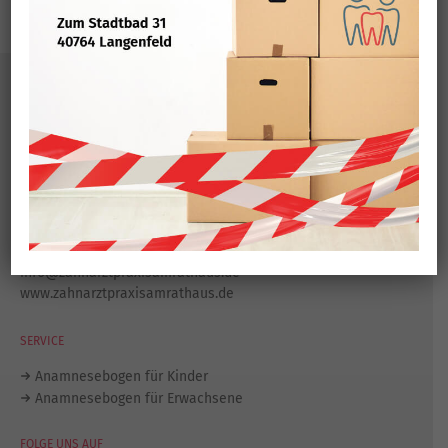
KONTAKT
Zahnarztpraxis am Rathaus
Konrad-Adenauer-Platz 8
40764 Langenfeld
Tel.:
021 73 / 80 444
Fax: 021 73 / 77 204
info@zahnarztpraxisamrathaus.de
www.zahnarztpraxisamrathaus.de
SERVICE
Anamnesebogen für Kinder
Anamnesebogen für Erwachsene
FOLGE UNS AUF