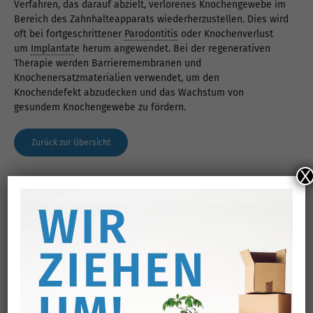
Verfahren, das darauf abzielt, verlorenes Knochengewebe im
Bereich des Zahnhalteapparats wiederherzustellen. Dies wird
oft bei fortgeschrittener
Parodontitis
oder Knochenverlust
um
Implantat
e herum angewendet. Bei der regenerativen
Therapie werden Barrieremembranen und
Knochenersatzmaterialien verwendet, um den
Knochendefekt abzudecken und das Wachstum von
gesundem Knochengewebe zu fördern.
Zurück zur Übersicht
X
KONTAKT
So erreichen Sie uns
Bei Anliegen rund um Ihre Zahngesundheit oder
für die Vereinbarung eines Termins sind wir
telefonisch oder per Mail für Sie erreichbar.
Anrufen
E-Mail