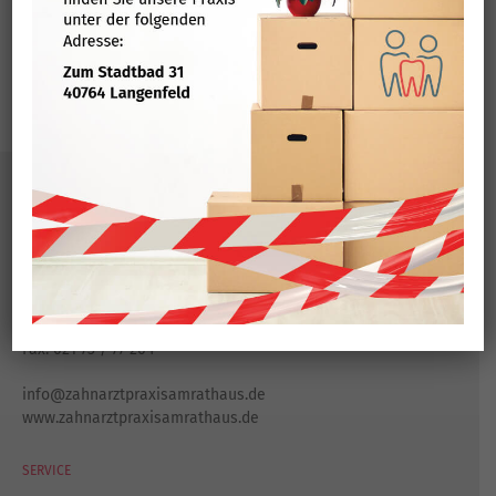
' . $TITLE . '
zur Terminvergabe
KONTAKT
Zahnarztpraxis am Rathaus
Konrad-Adenauer-Platz 8
40764 Langenfeld
Tel.:
021 73 / 80 444
Fax: 021 73 / 77 204
info@zahnarztpraxisamrathaus.de
www.zahnarztpraxisamrathaus.de
SERVICE