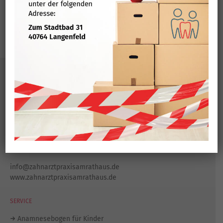
zur Terminvergabe
KONTAKT
Zahnarztpraxis am Rathaus
Konrad-Adenauer-Platz 8
40764 Langenfeld
Tel.:
021 73 / 80 444
Fax: 021 73 / 77 204
info@zahnarztpraxisamrathaus.de
www.zahnarztpraxisamrathaus.de
SERVICE
Anamnesebogen für Kinder