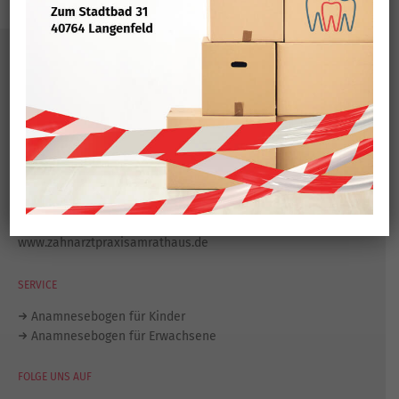
KONTAKT
Zahnarztpraxis am Rathaus
Konrad-Adenauer-Platz 8
40764 Langenfeld
Tel.:
021 73 / 80 444
Fax: 021 73 / 77 204
info@zahnarztpraxisamrathaus.de
www.zahnarztpraxisamrathaus.de
SERVICE
Anamnesebogen für Kinder
Anamnesebogen für Erwachsene
FOLGE UNS AUF