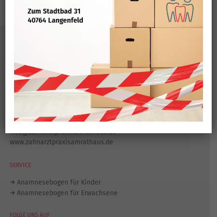
KONTAKT
Zahnarztpraxis am Rathaus
Konrad-Adenauer-Platz 8
40764 Langenfeld
Tel.:
021 73 / 80 444
Fax: 021 73 / 77 204
info@zahnarztpraxisamrathaus.de
www.zahnarztpraxisamrathaus.de
SERVICE
Anamnesebogen für Kinder
Anamnesebogen für Erwachsene
FOLGE UNS AUF